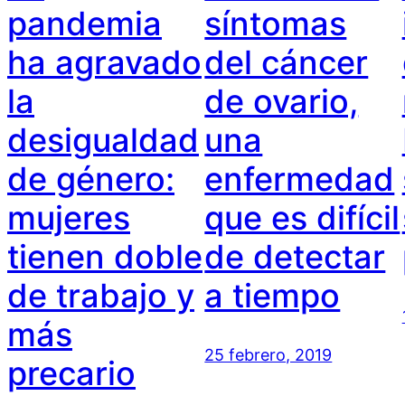
pandemia
síntomas
ha agravado
del cáncer
la
de ovario,
desigualdad
una
de género:
enfermedad
mujeres
que es difícil
tienen doble
de detectar
de trabajo y
a tiempo
más
25 febrero, 2019
precario