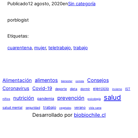
Publicado
12 agosto, 2020
en
Sin categoría
por
blogist
Etiquetas:
cuarentena
, 
mujer
, 
teletrabajo
, 
trabajo
alimentos
Consejos
Alimentación
bienestar
comida
Coronavirus
Covid-19
ejercicio
deporte
dieta
dormir
IST
invierno
salud
nutrición
prevención
pandemia
niños
psicología
trabajo
verano
salud mental
seguridad
vida sana
vegetales
Desarrollado por
biobiochile.cl