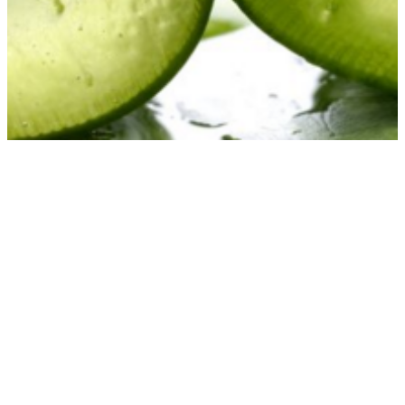
Conoce 2 ingredientes con los
que podrás combatir la acidez
17 junio, 2016
alimentos
Consejos
Alimentación
bienestar
comida