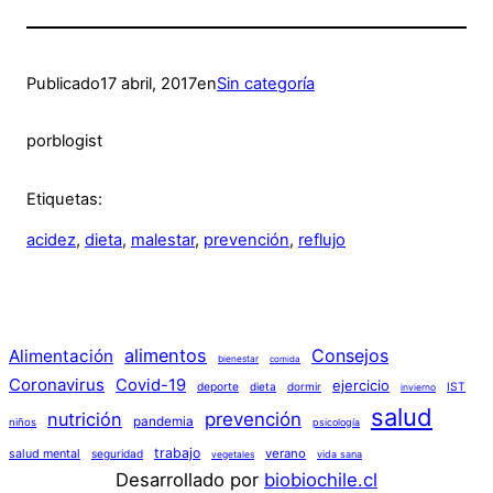
Publicado
17 abril, 2017
en
Sin categoría
por
blogist
Etiquetas:
acidez
, 
dieta
, 
malestar
, 
prevención
, 
reflujo
alimentos
Consejos
Alimentación
bienestar
comida
Coronavirus
Covid-19
ejercicio
deporte
dieta
dormir
IST
invierno
salud
nutrición
prevención
pandemia
niños
psicología
trabajo
verano
salud mental
seguridad
vida sana
vegetales
Desarrollado por
biobiochile.cl