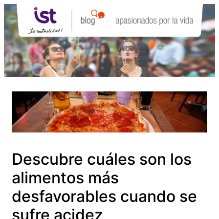
Saltar
al
contenido
Descubre cuáles son los
alimentos más
desfavorables cuando se
sufre acidez