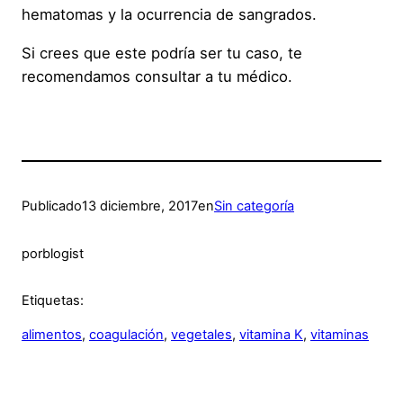
hematomas y la ocurrencia de sangrados.
Si crees que este podría ser tu caso, te
recomendamos consultar a tu médico.
Publicado
13 diciembre, 2017
en
Sin categoría
por
blogist
Etiquetas:
alimentos
, 
coagulación
, 
vegetales
, 
vitamina K
, 
vitaminas