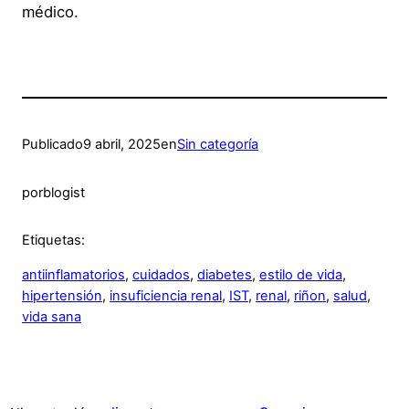
médico.
Publicado
9 abril, 2025
en
Sin categoría
por
blogist
Etiquetas:
antiinflamatorios
, 
cuidados
, 
diabetes
, 
estilo de vida
, 
hipertensión
, 
insuficiencia renal
, 
IST
, 
renal
, 
riñon
, 
salud
, 
vida sana