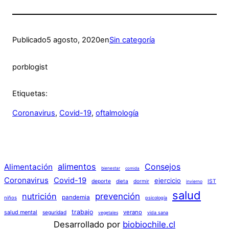
Publicado
5 agosto, 2020
en
Sin categoría
por
blogist
Etiquetas:
Coronavirus
, 
Covid-19
, 
oftalmología
alimentos
Consejos
Alimentación
bienestar
comida
Coronavirus
Covid-19
ejercicio
deporte
dieta
dormir
IST
invierno
salud
nutrición
prevención
pandemia
niños
psicología
trabajo
verano
salud mental
seguridad
vida sana
vegetales
Desarrollado por
biobiochile.cl