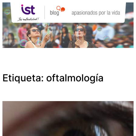
Saltar
al
contenido
Etiqueta:
oftalmología