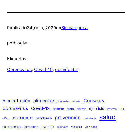
Publicado
24 junio, 2020
en
Sin categoría
por
blogist
Etiquetas:
Coronavirus
, 
Covid-19
, 
desinfectar
alimentos
Consejos
Alimentación
bienestar
comida
Coronavirus
Covid-19
ejercicio
deporte
dieta
dormir
IST
invierno
salud
nutrición
prevención
pandemia
niños
psicología
trabajo
verano
salud mental
seguridad
vida sana
vegetales