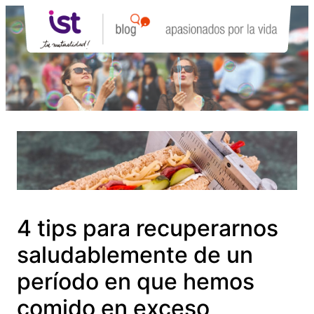
Saltar
al
contenido
4 tips para recuperarnos
saludablemente de un
período en que hemos
comido en exceso