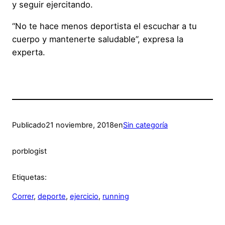
y seguir ejercitando.
“No te hace menos deportista el escuchar a tu
cuerpo y mantenerte saludable”, expresa la
experta.
Publicado
21 noviembre, 2018
en
Sin categoría
por
blogist
Etiquetas:
Correr
, 
deporte
, 
ejercicio
, 
running