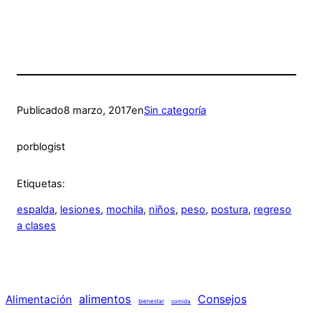
Publicado
8 marzo, 2017
en
Sin categoría
por
blogist
Etiquetas:
espalda
, 
lesiones
, 
mochila
, 
niños
, 
peso
, 
postura
, 
regreso
a clases
alimentos
Consejos
Alimentación
bienestar
comida