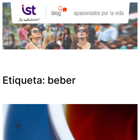
Saltar
al
contenido
Etiqueta:
beber