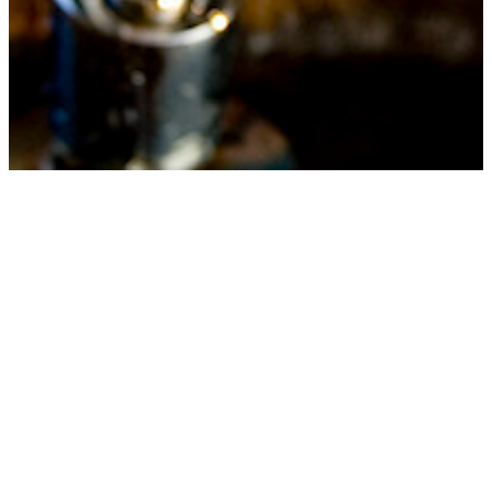
Deshidratación: 13 signos de que
necesitas consumir más agua
27 diciembre, 2016
alimentos
Consejos
Alimentación
bienestar
comida