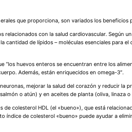
erales que proporciona, son variados los beneficios p
 relacionados con la salud cardiovascular. Según un 
a cantidad de lípidos – moléculas esenciales para e
que “los huevos enteros se encuentran entre los alime
l cuerpo. Además, están enriquecidos en omega-3″.
euronas, mejorar la salud del corazón y reducir la pr
lmón o atún) y en aceites de planta (oliva, linaza o
s de colesterol HDL (el «bueno»), que está relacio
o índice de colesterol «bueno» puede ayudar a elimina