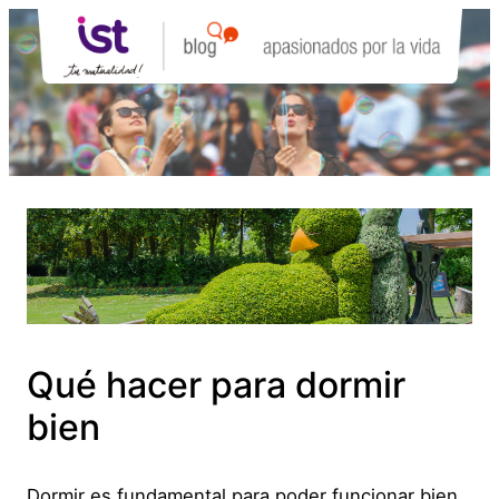
Saltar
al
contenido
Qué hacer para dormir
bien
Dormir es fundamental para poder funcionar bien