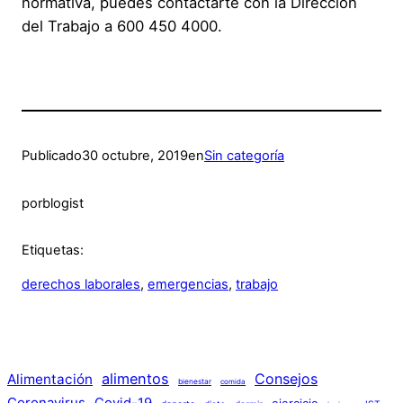
normativa, puedes contactarte con la Dirección
del Trabajo a 600 450 4000.
Publicado
30 octubre, 2019
en
Sin categoría
por
blogist
Etiquetas:
derechos laborales
, 
emergencias
, 
trabajo
alimentos
Consejos
Alimentación
bienestar
comida
Coronavirus
Covid-19
ejercicio