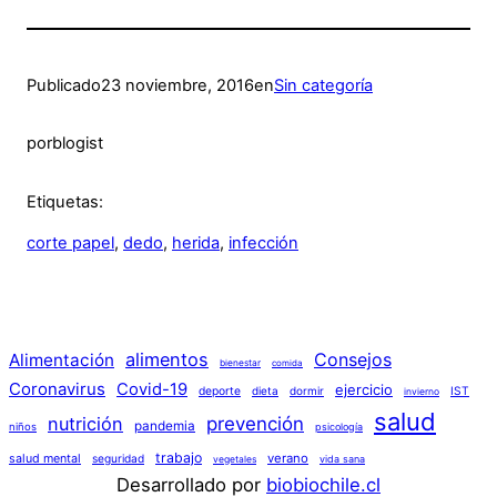
Publicado
23 noviembre, 2016
en
Sin categoría
por
blogist
Etiquetas:
corte papel
, 
dedo
, 
herida
, 
infección
alimentos
Consejos
Alimentación
bienestar
comida
Coronavirus
Covid-19
ejercicio
deporte
dieta
dormir
IST
invierno
salud
nutrición
prevención
pandemia
niños
psicología
trabajo
verano
salud mental
seguridad
vida sana
vegetales
Desarrollado por
biobiochile.cl