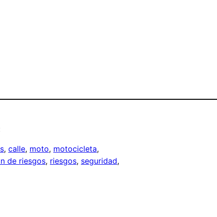
:
s
, 
calle
, 
moto
, 
motocicleta
, 
n de riesgos
, 
riesgos
, 
seguridad
, 