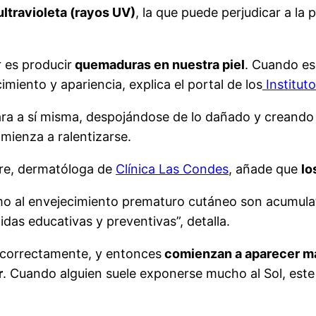
ultravioleta (rayos UV)
, la que puede perjudicar a la 
 es producir
quemaduras en nuestra piel
. Cuando eso
miento y apariencia, explica el portal de los
Institut
para a sí misma, despojándose de lo dañado y creando
ienza a ralentizarse.
fre, dermatóloga de
Clínica Las Condes
, añade que
lo
mo al envejecimiento prematuro cutáneo son acumulativ
s educativas y preventivas”, detalla.
r correctamente, y entonces
comienzan a aparecer má
r
. Cuando alguien suele exponerse mucho al Sol, est