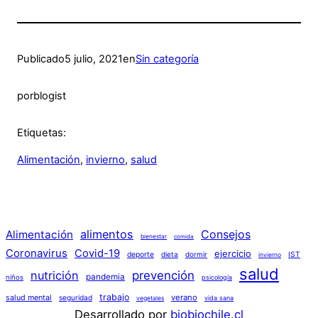
Publicado
5 julio, 2021
en
Sin categoría
por
blogist
Etiquetas:
Alimentación
, 
invierno
, 
salud
alimentos
Consejos
Alimentación
bienestar
comida
Coronavirus
Covid-19
ejercicio
deporte
dieta
dormir
IST
invierno
salud
nutrición
prevención
pandemia
niños
psicología
trabajo
verano
salud mental
seguridad
vida sana
vegetales
Desarrollado por
biobiochile.cl