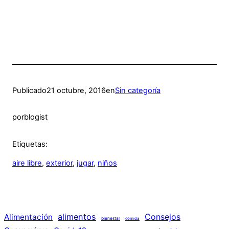
Publicado
21 octubre, 2016
en
Sin categoría
por
blogist
Etiquetas:
aire libre
, 
exterior
, 
jugar
, 
niños
alimentos
Consejos
Alimentación
bienestar
comida