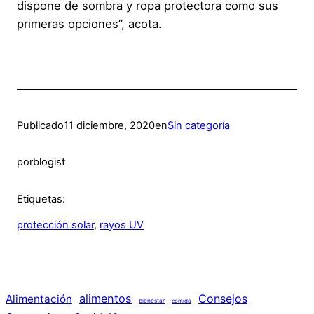
dispone de sombra y ropa protectora como sus
primeras opciones”, acota.
Publicado
11 diciembre, 2020
en
Sin categoría
por
blogist
Etiquetas:
protección solar
, 
rayos UV
alimentos
Consejos
Alimentación
bienestar
comida