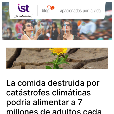
Saltar
al
contenido
La comida destruida por
catástrofes climáticas
podría alimentar a 7
millones de adultos cada