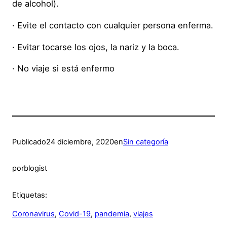
de alcohol).
· Evite el contacto con cualquier persona enferma.
· Evitar tocarse los ojos, la nariz y la boca.
· No viaje si está enfermo
Publicado
24 diciembre, 2020
en
Sin categoría
por
blogist
Etiquetas:
Coronavirus
, 
Covid-19
, 
pandemia
, 
viajes