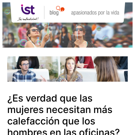
Saltar
al
contenido
¿Es verdad que las
mujeres necesitan más
calefacción que los
hombres en las oficinas?