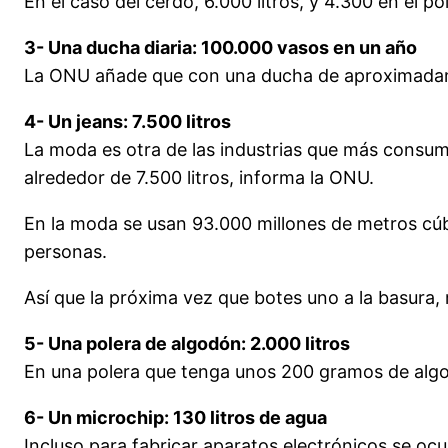
En el caso del cerdo, 6.000 litros, y 4.300 en el pol
3- Una ducha diaria: 100.000 vasos en un año
La ONU añade que con una ducha de aproximadame
4- Un jeans: 7.500 litros
La moda es otra de las industrias que más consume
alrededor de 7.500 litros, informa la ONU.
En la moda se usan 93.000 millones de metros cúb
personas.
Así que la próxima vez que botes uno a la basura, r
5- Una polera de algodón: 2.000 litros
En una polera que tenga unos 200 gramos de algod
6- Un microchip: 130 litros de agua
Incluso para fabricar aparatos electrónicos se ocu