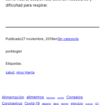
dificultad para respirar.
Publicado
27 noviembre, 2019
en
Sin categoría
por
blogist
Etiquetas:
salud
, 
virus Hanta
alimentos
Consejos
Alimentación
bienestar
comida
Coronavirus
Covid-19
ejercicio
deporte
dieta
dormir
IST
invierno