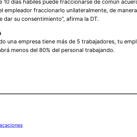
re 10 días hábiles puede fraccionarse de común acuer
a el empleador fraccionarlo unilateralmente, de man
be dar su consentimiento”, afirma la DT.
s
do una empresa tiene más de 5 trabajadores, tu emple
habrá menos del 80% del personal trabajando.
:
acaciones