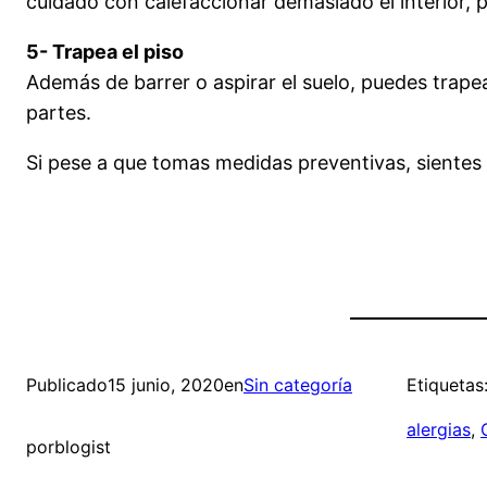
cuidado con calefaccionar demasiado el interior, 
5- Trapea el piso
Además de barrer o aspirar el suelo, puedes trapea
partes.
Si pese a que tomas medidas preventivas, siente
Publicado
15 junio, 2020
en
Sin categoría
Etiquetas
alergias
, 
por
blogist