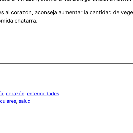
s al corazón, aconseja aumentar la cantidad de vegeta
omida chatarra.
:
ía
, 
corazón
, 
enfermedades
culares
, 
salud