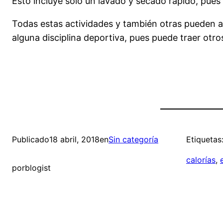
Esto incluye sólo un lavado y secado rápido, pues 
Todas estas actividades y también otras pueden a
alguna disciplina deportiva, pues puede traer otros
Publicado
18 abril, 2018
en
Sin categoría
Etiquetas
calorías
, 
por
blogist