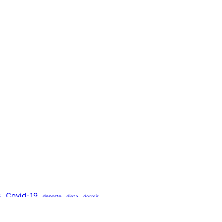
s
Covid-19
deporte
dieta
dormir
salud
De
salud mental
seguridad
gía