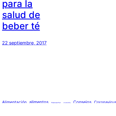
para la
salud de
beber té
22 septiembre, 2017
alimentos
Consejos
Alimentación
Coronaviru
bienestar
comida
nutrición
prevención
ejercicio
pandemia
IST
niños
psicolo
invierno