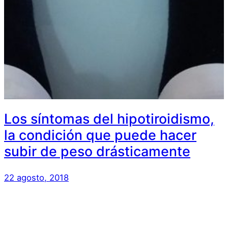
Los síntomas del hipotiroidismo,
la condición que puede hacer
subir de peso drásticamente
22 agosto, 2018