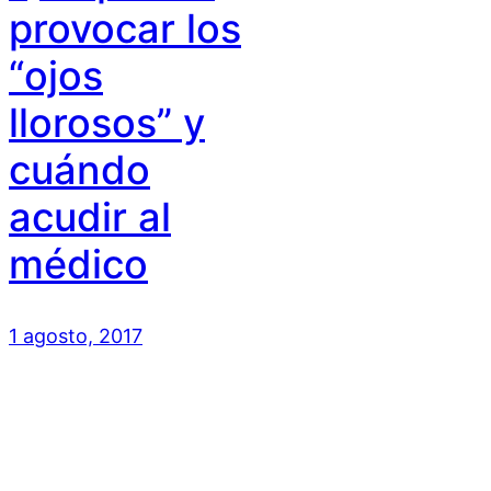
provocar los
“ojos
llorosos” y
cuándo
acudir al
médico
1 agosto, 2017