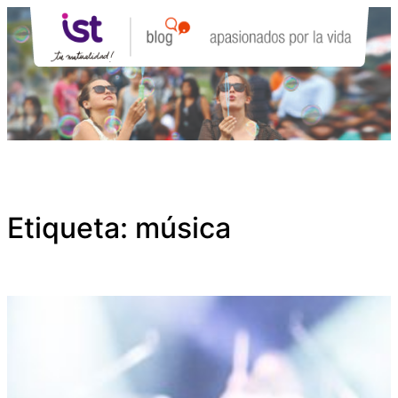
Saltar
al
contenido
Etiqueta:
música