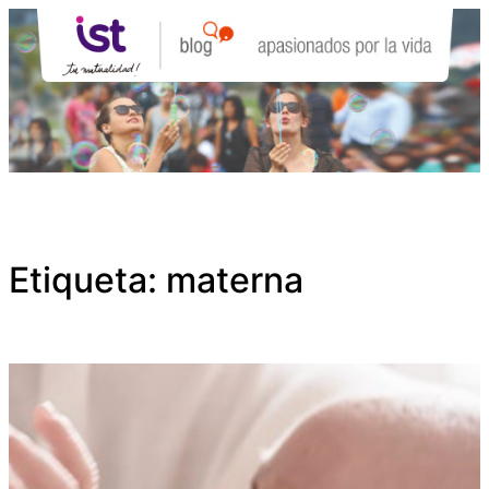
Saltar
al
contenido
Etiqueta:
materna