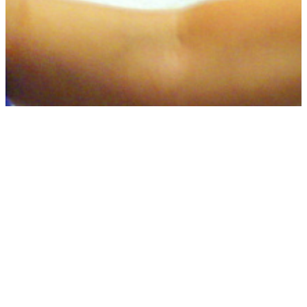
La importancia de no jugar
videojuegos en exceso
9 septiembre, 2016
alimentos
Consejos
Alimentación
bienestar
comida