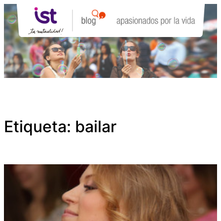
Saltar
al
contenido
Etiqueta:
bailar