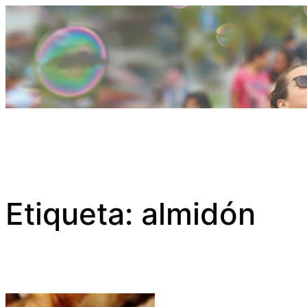
Saltar
al
contenido
Etiqueta:
almidón